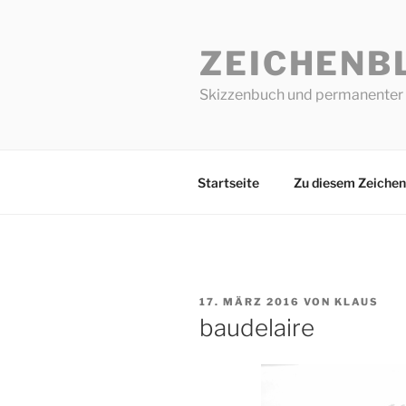
Zum
Inhalt
ZEICHENB
springen
Skizzenbuch und permanenter 
Startseite
Zu diesem Zeichen
VERÖFFENTLICHT
17. MÄRZ 2016
VON
KLAUS
AM
baudelaire