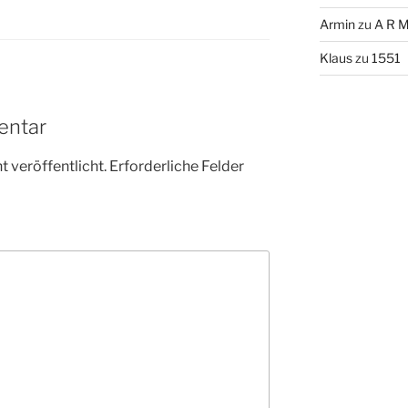
Armin
zu
A R M
Klaus
zu
1551
entar
 veröffentlicht.
Erforderliche Felder