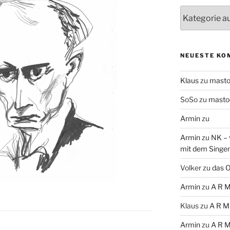
Themen
NEUESTE KO
Klaus
zu
mast
SoSo
zu
masto
Armin
zu
Armin
zu
NK – 
mit dem Singe
Volker
zu
das O
Armin
zu
A R M
Klaus
zu
A R M
Armin
zu
A R M