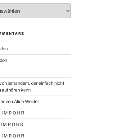
MMENTARE
odon
don
von jemandem, der einfach nicht
n aufhören kann
hr von Alice Weidel
 I M R O H R
 I M R O H R
 I M R O H R