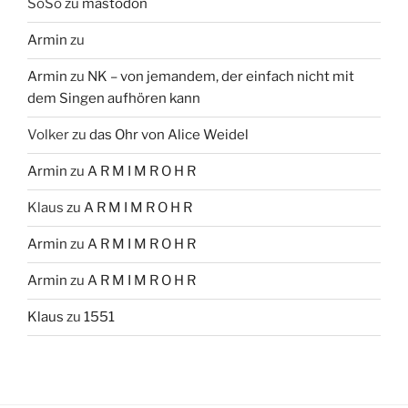
SoSo
zu
mastodon
Armin
zu
Armin
zu
NK – von jemandem, der einfach nicht mit
dem Singen aufhören kann
Volker
zu
das Ohr von Alice Weidel
Armin
zu
A R M I M R O H R
Klaus
zu
A R M I M R O H R
Armin
zu
A R M I M R O H R
Armin
zu
A R M I M R O H R
Klaus
zu
1551