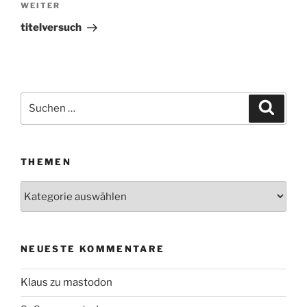
WEITER
Nächster
Beitrag
titelversuch
Suchen
Suche
nach:
THEMEN
Themen
NEUESTE KOMMENTARE
Klaus
zu
mastodon