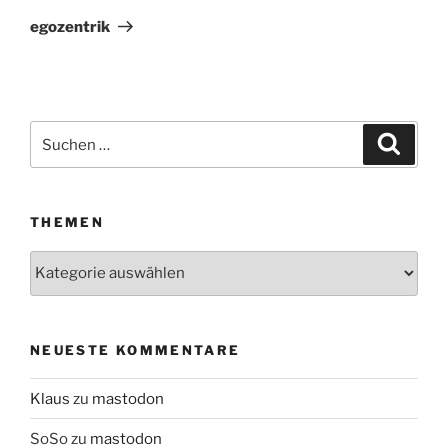
Beitrag
egozentrik
Suchen
Suche
nach:
THEMEN
Themen
NEUESTE KOMMENTARE
Klaus
zu
mastodon
SoSo
zu
mastodon