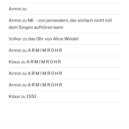
Armin
zu
Armin
zu
NK – von jemandem, der einfach nicht mit
dem Singen aufhören kann
Volker
zu
das Ohr von Alice Weidel
Armin
zu
A R M I M R O H R
Klaus
zu
A R M I M R O H R
Armin
zu
A R M I M R O H R
Armin
zu
A R M I M R O H R
Klaus
zu
1551