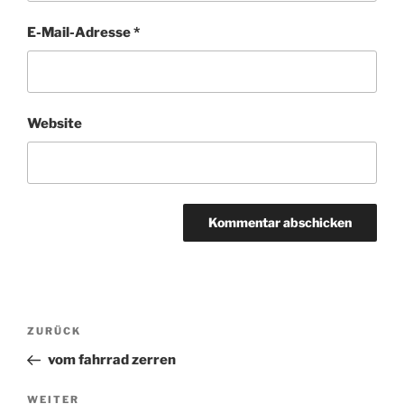
E-Mail-Adresse
*
Website
Beitragsnavigation
ZURÜCK
Vorheriger
Beitrag
vom fahrrad zerren
WEITER
Nächster