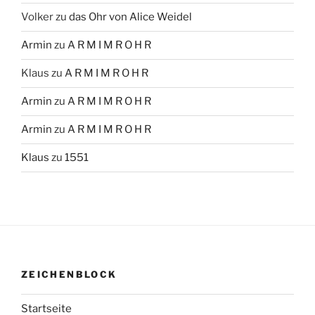
Volker
zu
das Ohr von Alice Weidel
Armin
zu
A R M I M R O H R
Klaus
zu
A R M I M R O H R
Armin
zu
A R M I M R O H R
Armin
zu
A R M I M R O H R
Klaus
zu
1551
ZEICHENBLOCK
Startseite