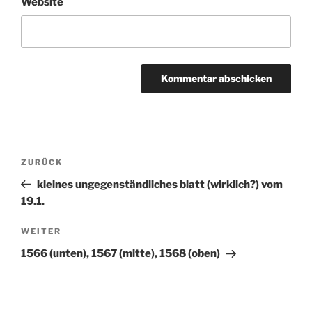
Website
Beitragsnavigation
ZURÜCK
Vorheriger
Beitrag
kleines ungegenständliches blatt (wirklich?) vom
19.1.
WEITER
Nächster
Beitrag
1566 (unten), 1567 (mitte), 1568 (oben)