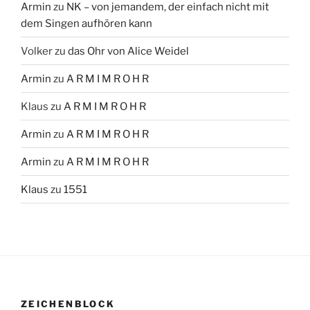
Armin
zu
NK – von jemandem, der einfach nicht mit
dem Singen aufhören kann
Volker
zu
das Ohr von Alice Weidel
Armin
zu
A R M I M R O H R
Klaus
zu
A R M I M R O H R
Armin
zu
A R M I M R O H R
Armin
zu
A R M I M R O H R
Klaus
zu
1551
ZEICHENBLOCK