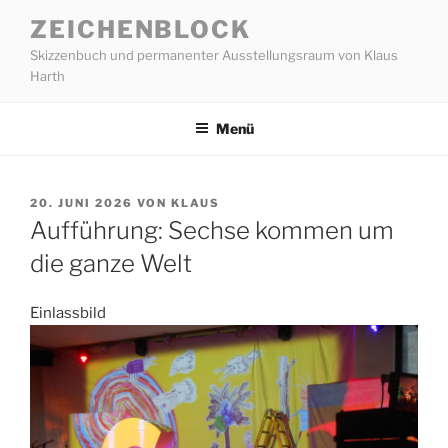
Zum
ZEICHENBLOCK
Inhalt
Skizzenbuch und permanenter Ausstellungsraum von Klaus
springen
Harth
Menü
VERÖFFENTLICHT
20. JUNI 2026
VON
KLAUS
AM
Aufführung: Sechse kommen um
die ganze Welt
Einlassbild