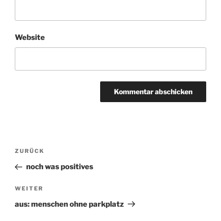
Website
Beitragsnavigation
ZURÜCK
Vorheriger
Beitrag
noch was positives
WEITER
Nächster
Beitrag
aus: menschen ohne parkplatz