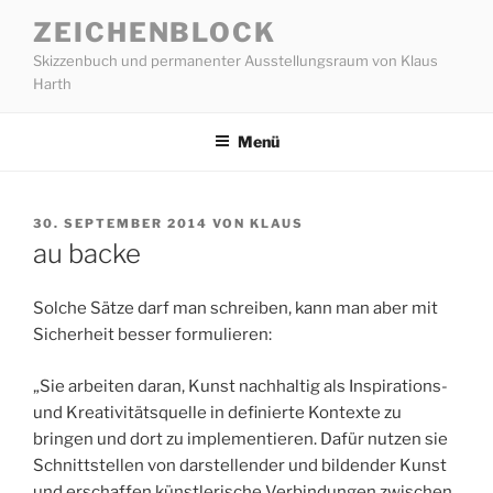
Zum
ZEICHENBLOCK
Inhalt
Skizzenbuch und permanenter Ausstellungsraum von Klaus
springen
Harth
Menü
VERÖFFENTLICHT
30. SEPTEMBER 2014
VON
KLAUS
AM
au backe
Solche Sätze darf man schreiben, kann man aber mit
Sicherheit besser formulieren:
„Sie arbeiten daran, Kunst nachhaltig als Inspirations-
und Kreativitätsquelle in definierte Kontexte zu
bringen und dort zu implementieren. Dafür nutzen sie
Schnittstellen von darstellender und bildender Kunst
und erschaffen künstlerische Verbindungen zwischen