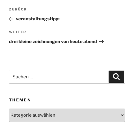
Beitragsnavigation
ZURÜCK
Vorheriger
Beitrag
veranstaltungstipp:
WEITER
Nächster
Beitrag
drei kleine zeichnungen von heute abend
Suchen
Suche
nach:
THEMEN
Themen