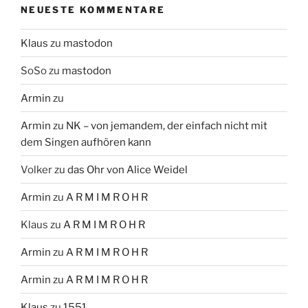
NEUESTE KOMMENTARE
Klaus
zu
mastodon
SoSo
zu
mastodon
Armin
zu
Armin
zu
NK – von jemandem, der einfach nicht mit
dem Singen aufhören kann
Volker
zu
das Ohr von Alice Weidel
Armin
zu
A R M I M R O H R
Klaus
zu
A R M I M R O H R
Armin
zu
A R M I M R O H R
Armin
zu
A R M I M R O H R
Klaus
zu
1551