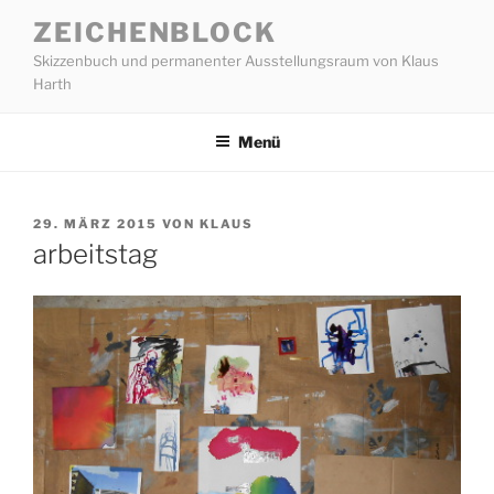
Zum
ZEICHENBLOCK
Inhalt
Skizzenbuch und permanenter Ausstellungsraum von Klaus
springen
Harth
Menü
VERÖFFENTLICHT
29. MÄRZ 2015
VON
KLAUS
AM
arbeitstag