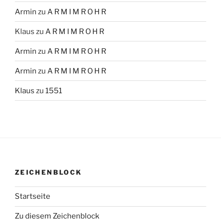
Armin
zu
A R M I M R O H R
Klaus
zu
A R M I M R O H R
Armin
zu
A R M I M R O H R
Armin
zu
A R M I M R O H R
Klaus
zu
1551
ZEICHENBLOCK
Startseite
Zu diesem Zeichenblock