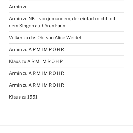
Armin
zu
Armin
zu
NK – von jemandem, der einfach nicht mit
dem Singen aufhören kann
Volker
zu
das Ohr von Alice Weidel
Armin
zu
A R M I M R O H R
Klaus
zu
A R M I M R O H R
Armin
zu
A R M I M R O H R
Armin
zu
A R M I M R O H R
Klaus
zu
1551