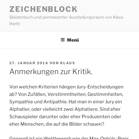
Zum
ZEICHENBLOCK
Inhalt
Skizzenbuch und permanenter Ausstellungsraum von Klaus
springen
Harth
Menü
VERÖFFENTLICHT
27. JANUAR 2014
VON
KLAUS
AM
Anmerkungen zur Kritik.
Von welchen Kriterien hängen Jury-Entscheidungen
ab? Von Zufällen, Verstimmtheiten, Gestimmheiten,
Sympathie und Antipathie. Hat man in einer Jury ein
Alphatier, oder vielleicht zwei Alphatiere. Sind eher
Schauspieler darunter oder eher Produzenten oder
eher Menschen, die auf die Bilder schauen?
Generell ist ein Wettbewerb wie der Max-Ophüls-Preis