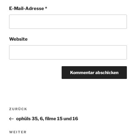
E-Mail-Adresse
*
Website
Beitragsnavigation
ZURÜCK
Vorheriger
Beitrag
ophüls 35, 6, filme 15 und 16
WEITER
Nächster