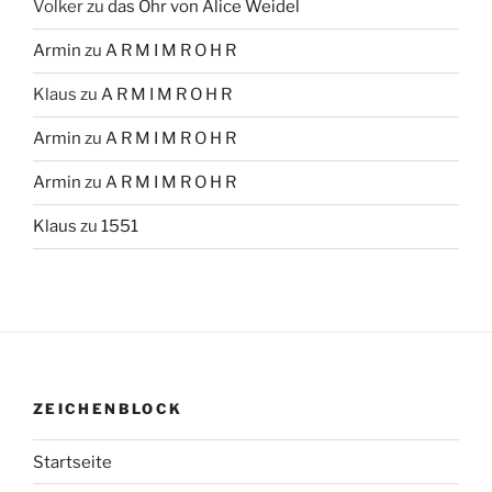
Volker
zu
das Ohr von Alice Weidel
Armin
zu
A R M I M R O H R
Klaus
zu
A R M I M R O H R
Armin
zu
A R M I M R O H R
Armin
zu
A R M I M R O H R
Klaus
zu
1551
ZEICHENBLOCK
Startseite