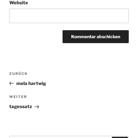
Website
Beitragsnavigation
ZURÜCK
Vorheriger
Beitrag
mela hartwig
WEITER
Nächster
Beitrag
tagessatz