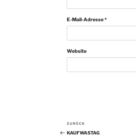
E-Mail-Adresse
*
Website
Beitragsnavigation
ZURÜCK
Vorheriger
Beitrag
KAUFWASTAG