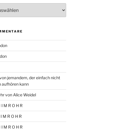
MMENTARE
odon
don
von jemandem, der einfach nicht
n aufhören kann
hr von Alice Weidel
 I M R O H R
 I M R O H R
 I M R O H R