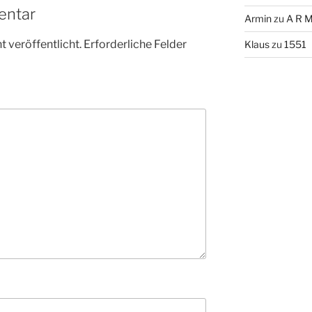
entar
Armin
zu
A R M
 veröffentlicht.
Erforderliche Felder
Klaus
zu
1551