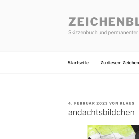
Zum
Inhalt
ZEICHENB
springen
Skizzenbuch und permanenter 
Startseite
Zu diesem Zeichen
VERÖFFENTLICHT
4. FEBRUAR 2023
VON
KLAUS
AM
andachtsbildchen