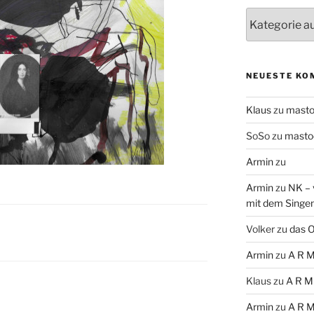
Themen
NEUESTE KO
Klaus
zu
mast
SoSo
zu
masto
Armin
zu
Armin
zu
NK – 
mit dem Singe
Volker
zu
das O
Armin
zu
A R M
Klaus
zu
A R M
Armin
zu
A R M