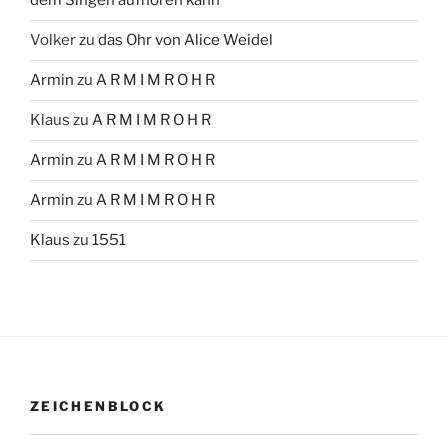
dem Singen aufhören kann
Volker
zu
das Ohr von Alice Weidel
Armin
zu
A R M I M R O H R
Klaus
zu
A R M I M R O H R
Armin
zu
A R M I M R O H R
Armin
zu
A R M I M R O H R
Klaus
zu
1551
ZEICHENBLOCK