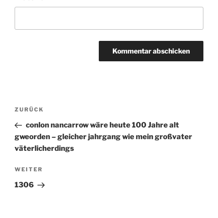
Beitragsnavigation
ZURÜCK
Vorheriger
Beitrag
conlon nancarrow wäre heute 100 Jahre alt
gweorden – gleicher jahrgang wie mein großvater
väterlicherdings
WEITER
Nächster
Beitrag
1306