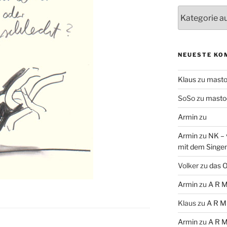
Themen
NEUESTE KO
Klaus
zu
mast
SoSo
zu
masto
Armin
zu
Armin
zu
NK – 
mit dem Singe
Volker
zu
das O
Armin
zu
A R M
Klaus
zu
A R M
Armin
zu
A R M