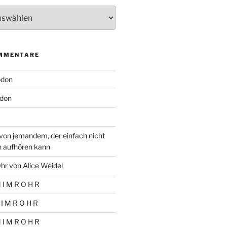
MMENTARE
odon
don
von jemandem, der einfach nicht
n aufhören kann
hr von Alice Weidel
 I M R O H R
 I M R O H R
 I M R O H R