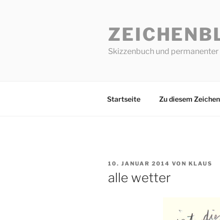
Zum
Inhalt
ZEICHENB
springen
Skizzenbuch und permanenter 
Startseite
Zu diesem Zeichen
VERÖFFENTLICHT
10. JANUAR 2014
VON
KLAUS
AM
alle wetter