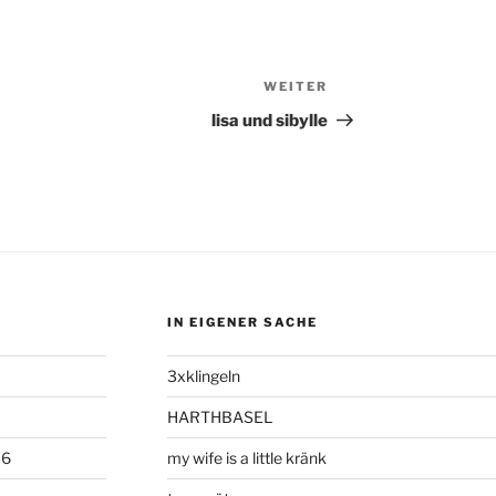
WEITER
Nächster
Beitrag
lisa und sibylle
IN EIGENER SACHE
3xklingeln
HARTHBASEL
06
my wife is a little kränk