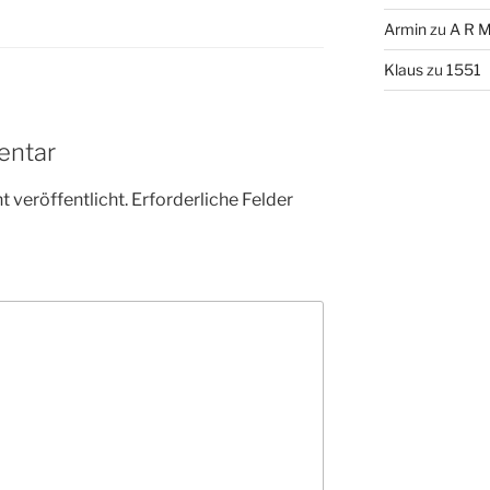
Armin
zu
A R M
Klaus
zu
1551
entar
 veröffentlicht.
Erforderliche Felder