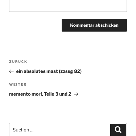
Beitragsnavigation
ZURÜCK
Vorheriger
Beitrag
ein absolutes mast (zzssg 82)
WEITER
Nächster
Beitrag
memento mori, Teile 3 und 2
Suchen
Suche
nach: