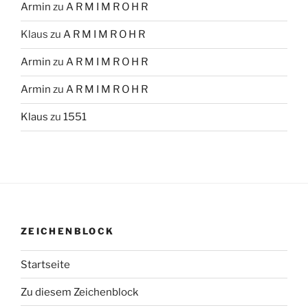
Armin
zu
A R M I M R O H R
Klaus
zu
A R M I M R O H R
Armin
zu
A R M I M R O H R
Armin
zu
A R M I M R O H R
Klaus
zu
1551
ZEICHENBLOCK
Startseite
Zu diesem Zeichenblock