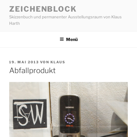
Zum
ZEICHENBLOCK
Inhalt
Skizzenbuch und permanenter Ausstellungsraum von Klaus
springen
Harth
Menü
VERÖFFENTLICHT
19. MAI 2013
VON
KLAUS
AM
Abfallprodukt