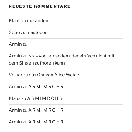
NEUESTE KOMMENTARE
Klaus
zu
mastodon
SoSo
zu
mastodon
Armin
zu
Armin
zu
NK – von jemandem, der einfach nicht mit
dem Singen aufhören kann
Volker
zu
das Ohr von Alice Weidel
Armin
zu
A R M I M R O H R
Klaus
zu
A R M I M R O H R
Armin
zu
A R M I M R O H R
Armin
zu
A R M I M R O H R