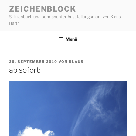
Zum
ZEICHENBLOCK
Inhalt
Skizzenbuch und permanenter Ausstellungsraum von Klaus
springen
Harth
Menü
VERÖFFENTLICHT
26. SEPTEMBER 2010
VON
KLAUS
AM
ab sofort: