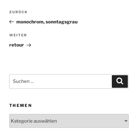
Beitragsnavigation
ZURÜCK
Vorheriger
Beitrag
monochrom, sonntagsgrau
WEITER
Nächster
Beitrag
retour
Suchen
Suche
nach:
THEMEN
Themen