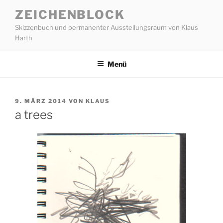
Zum
ZEICHENBLOCK
Inhalt
Skizzenbuch und permanenter Ausstellungsraum von Klaus
springen
Harth
Menü
VERÖFFENTLICHT
9. MÄRZ 2014
VON
KLAUS
AM
a trees