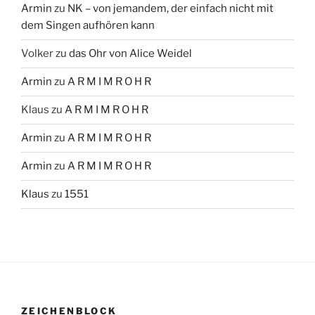
Armin
zu
NK – von jemandem, der einfach nicht mit
dem Singen aufhören kann
Volker
zu
das Ohr von Alice Weidel
Armin
zu
A R M I M R O H R
Klaus
zu
A R M I M R O H R
Armin
zu
A R M I M R O H R
Armin
zu
A R M I M R O H R
Klaus
zu
1551
ZEICHENBLOCK