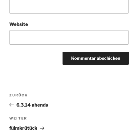
Website
Beitragsnavigation
ZURÜCK
Vorheriger
Beitrag
6.3.14 abends
WEITER
Nächster
Beitrag
fülmkrütück