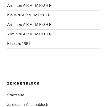
Armin
zu
A R M I M R O H R
Klaus
zu
A R M I M R O H R
Armin
zu
A R M I M R O H R
Armin
zu
A R M I M R O H R
Klaus
zu
1551
ZEICHENBLOCK
Startseite
Zu diesem Zeichenblock