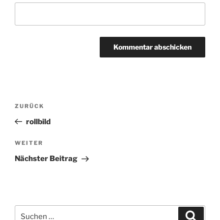
Beitragsnavigation
ZURÜCK
Vorheriger
Beitrag
rollbild
WEITER
Nächster
Beitrag
Nächster Beitrag
Suchen
Suche