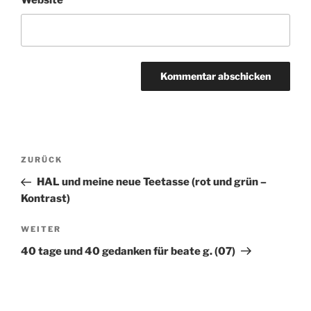
Website
Beitragsnavigation
ZURÜCK
Vorheriger
Beitrag
HAL und meine neue Teetasse (rot und grün –
Kontrast)
WEITER
Nächster
Beitrag
40 tage und 40 gedanken für beate g. (07)