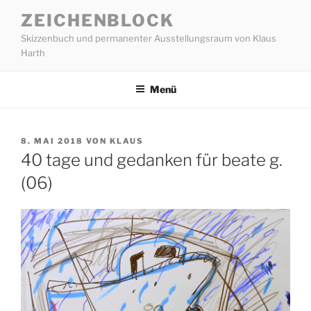
Zum
ZEICHENBLOCK
Inhalt
Skizzenbuch und permanenter Ausstellungsraum von Klaus
springen
Harth
Menü
VERÖFFENTLICHT
8. MAI 2018
VON
KLAUS
AM
40 tage und gedanken für beate g.
(06)