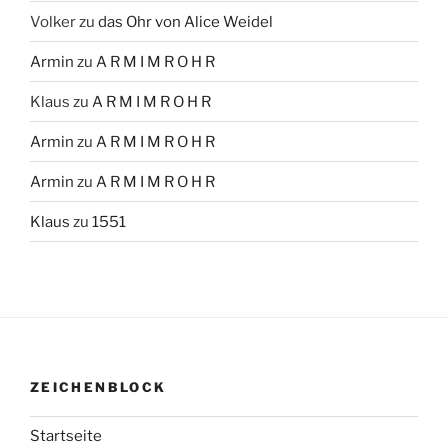
Volker
zu
das Ohr von Alice Weidel
Armin
zu
A R M I M R O H R
Klaus
zu
A R M I M R O H R
Armin
zu
A R M I M R O H R
Armin
zu
A R M I M R O H R
Klaus
zu
1551
ZEICHENBLOCK
Startseite