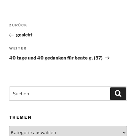
Beitragsnavigation
ZURÜCK
Vorheriger
Beitrag
gesicht
WEITER
Nächster
Beitrag
40 tage und 40 gedanken für beate g. (37)
Suchen
Suche
nach:
THEMEN
Themen