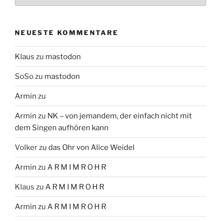
NEUESTE KOMMENTARE
Klaus
zu
mastodon
SoSo
zu
mastodon
Armin
zu
Armin
zu
NK – von jemandem, der einfach nicht mit
dem Singen aufhören kann
Volker
zu
das Ohr von Alice Weidel
Armin
zu
A R M I M R O H R
Klaus
zu
A R M I M R O H R
Armin
zu
A R M I M R O H R