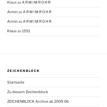
Klaus
zu
A R M I M R O H R
Armin
zu
A R M I M R O H R
Armin
zu
A R M I M R O H R
Klaus
zu
1551
ZEICHENBLOCK
Startseite
Zu diesem Zeichenblock
ZEICHENBLOCK Archive ab 2009 06