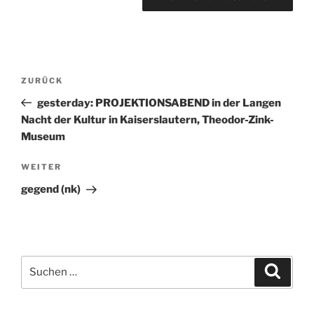
Beitragsnavigation
ZURÜCK
Vorheriger
Beitrag
gesterday: PROJEKTIONSABEND in der Langen
Nacht der Kultur in Kaiserslautern, Theodor-Zink-
Museum
WEITER
Nächster
Beitrag
gegend (nk)
Suchen
Suche
nach: