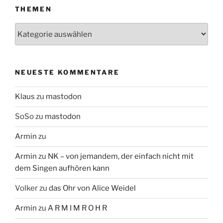
THEMEN
Themen
NEUESTE KOMMENTARE
Klaus
zu
mastodon
SoSo
zu
mastodon
Armin
zu
Armin
zu
NK – von jemandem, der einfach nicht mit
dem Singen aufhören kann
Volker
zu
das Ohr von Alice Weidel
Armin
zu
A R M I M R O H R