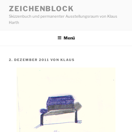
Zum
ZEICHENBLOCK
Inhalt
Skizzenbuch und permanenter Ausstellungsraum von Klaus
springen
Harth
Menü
VERÖFFENTLICHT
2. DEZEMBER 2011
VON
KLAUS
AM