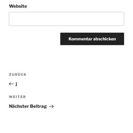
Website
Beitragsnavigation
ZURÜCK
Vorheriger
Beitrag
j
WEITER
Nächster
Beitrag
Nächster Beitrag