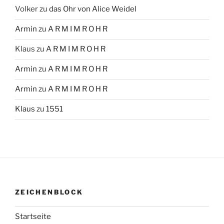
Volker
zu
das Ohr von Alice Weidel
Armin
zu
A R M I M R O H R
Klaus
zu
A R M I M R O H R
Armin
zu
A R M I M R O H R
Armin
zu
A R M I M R O H R
Klaus
zu
1551
ZEICHENBLOCK
Startseite