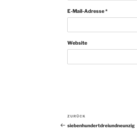
E-Mail-Adresse
*
Website
Beitragsnavigation
ZURÜCK
Vorheriger
Beitrag
siebenhundertdreiundneunzig