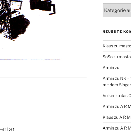
Themen
NEUESTE KO
Klaus
zu
mast
SoSo
zu
masto
Armin
zu
Armin
zu
NK – 
mit dem Singe
Volker
zu
das O
Armin
zu
A R M
Klaus
zu
A R M
entar
Armin
zu
A R M