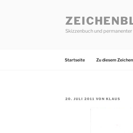
Zum
Inhalt
ZEICHENB
springen
Skizzenbuch und permanenter 
Startseite
Zu diesem Zeichen
VERÖFFENTLICHT
20. JULI 2011
VON
KLAUS
AM