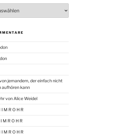
MMENTARE
odon
don
von jemandem, der einfach nicht
n aufhören kann
hr von Alice Weidel
 I M R O H R
 I M R O H R
 I M R O H R