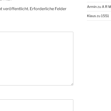
Armin
zu
A R M
 veröffentlicht.
Erforderliche Felder
Klaus
zu
1551