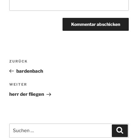
Beitragsnavigation
ZURÜCK
Vorheriger
Beitrag
bardenbach
WEITER
Nächster
Beitrag
herr der fliegen
Suchen
Suche
nach: