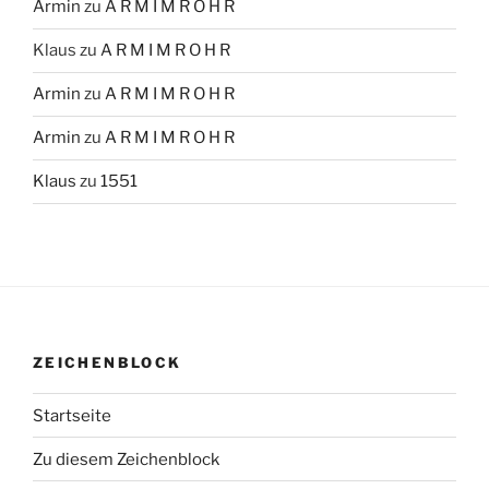
Armin
zu
A R M I M R O H R
Klaus
zu
A R M I M R O H R
Armin
zu
A R M I M R O H R
Armin
zu
A R M I M R O H R
Klaus
zu
1551
ZEICHENBLOCK
Startseite
Zu diesem Zeichenblock