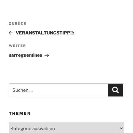
Beitragsnavigation
ZURÜCK
Vorheriger
Beitrag
VERANSTALTUNGSTIPP!!:
WEITER
Nächster
Beitrag
sarreguemines
Suchen
Suche
nach:
THEMEN
Themen