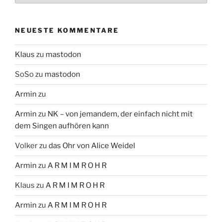
NEUESTE KOMMENTARE
Klaus
zu
mastodon
SoSo
zu
mastodon
Armin
zu
Armin
zu
NK – von jemandem, der einfach nicht mit
dem Singen aufhören kann
Volker
zu
das Ohr von Alice Weidel
Armin
zu
A R M I M R O H R
Klaus
zu
A R M I M R O H R
Armin
zu
A R M I M R O H R