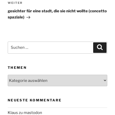
WEITER
Nächster
Beitrag
gesichter für eine stadt, die sie nicht wollte (concetto
spaziale)
Suchen
Suche
nach:
THEMEN
Themen
NEUESTE KOMMENTARE
Klaus
zu
mastodon