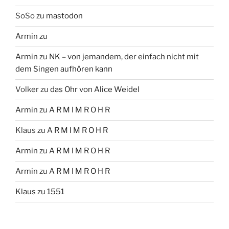
SoSo
zu
mastodon
Armin
zu
Armin
zu
NK – von jemandem, der einfach nicht mit
dem Singen aufhören kann
Volker
zu
das Ohr von Alice Weidel
Armin
zu
A R M I M R O H R
Klaus
zu
A R M I M R O H R
Armin
zu
A R M I M R O H R
Armin
zu
A R M I M R O H R
Klaus
zu
1551