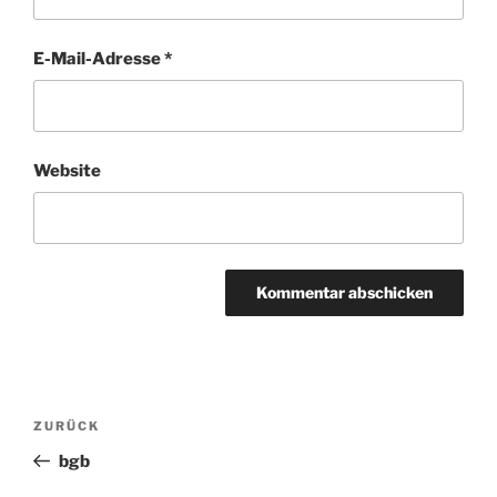
E-Mail-Adresse
*
Website
Beitragsnavigation
ZURÜCK
Vorheriger
Beitrag
bgb