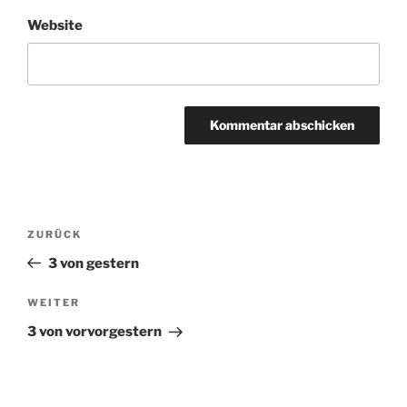
Website
Beitragsnavigation
ZURÜCK
Vorheriger
Beitrag
3 von gestern
WEITER
Nächster
Beitrag
3 von vorvorgestern