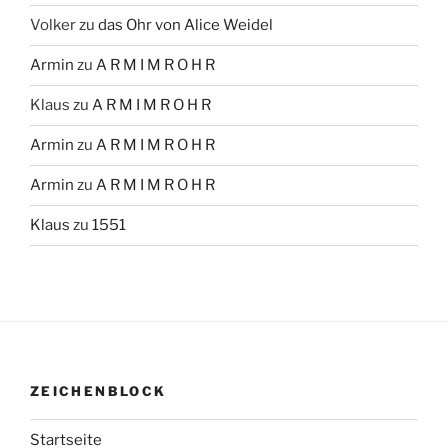
Volker
zu
das Ohr von Alice Weidel
Armin
zu
A R M I M R O H R
Klaus
zu
A R M I M R O H R
Armin
zu
A R M I M R O H R
Armin
zu
A R M I M R O H R
Klaus
zu
1551
ZEICHENBLOCK
Startseite