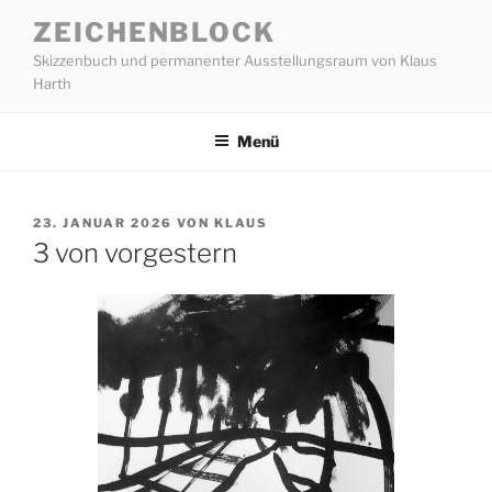
Zum
ZEICHENBLOCK
Inhalt
Skizzenbuch und permanenter Ausstellungsraum von Klaus
springen
Harth
Menü
VERÖFFENTLICHT
23. JANUAR 2026
VON
KLAUS
AM
3 von vorgestern