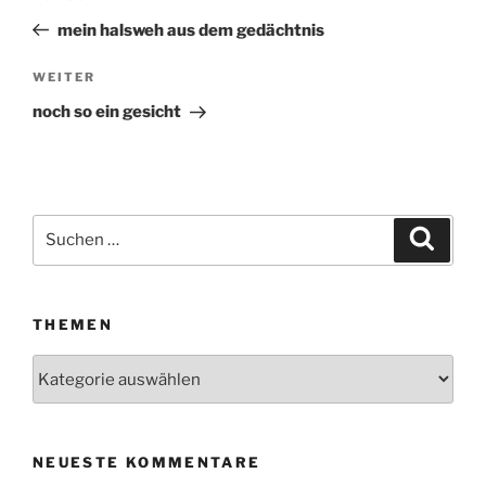
Beitrag
mein halsweh aus dem gedächtnis
WEITER
Nächster
Beitrag
noch so ein gesicht
Suchen
Suche
nach:
THEMEN
Themen
NEUESTE KOMMENTARE