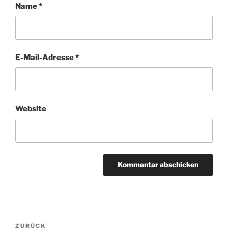
Name
*
E-Mail-Adresse
*
Website
Beitragsnavigation
ZURÜCK
Vorheriger