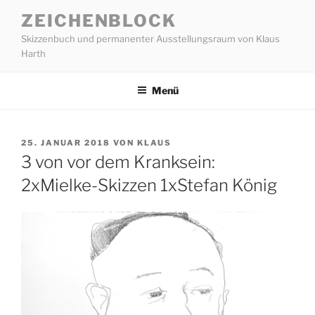
Zum
ZEICHENBLOCK
Inhalt
Skizzenbuch und permanenter Ausstellungsraum von Klaus
springen
Harth
Menü
VERÖFFENTLICHT
25. JANUAR 2018
VON
KLAUS
AM
3 von vor dem Kranksein:
2xMielke-Skizzen 1xStefan König