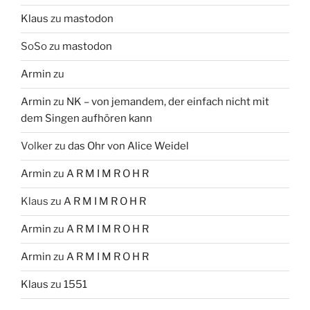
Klaus
zu
mastodon
SoSo
zu
mastodon
Armin
zu
Armin
zu
NK – von jemandem, der einfach nicht mit
dem Singen aufhören kann
Volker
zu
das Ohr von Alice Weidel
Armin
zu
A R M I M R O H R
Klaus
zu
A R M I M R O H R
Armin
zu
A R M I M R O H R
Armin
zu
A R M I M R O H R
Klaus
zu
1551