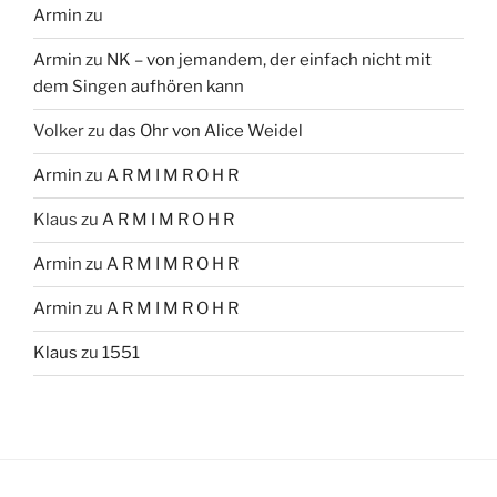
Armin
zu
Armin
zu
NK – von jemandem, der einfach nicht mit
dem Singen aufhören kann
Volker
zu
das Ohr von Alice Weidel
Armin
zu
A R M I M R O H R
Klaus
zu
A R M I M R O H R
Armin
zu
A R M I M R O H R
Armin
zu
A R M I M R O H R
Klaus
zu
1551