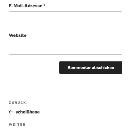
E-Mail-Adresse
*
Website
Beitragsnavigation
ZURÜCK
Vorheriger
Beitrag
scheißhase
WEITER
Nächster