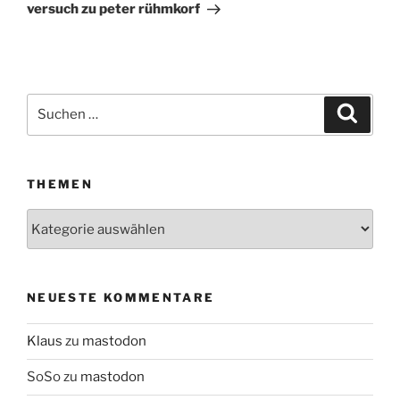
Beitrag
versuch zu peter rühmkorf
Suchen
Suche
nach:
THEMEN
Themen
NEUESTE KOMMENTARE
Klaus
zu
mastodon
SoSo
zu
mastodon