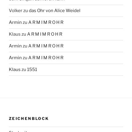
Volker
zu
das Ohr von Alice Weidel
Armin
zu
A R M I M R O H R
Klaus
zu
A R M I M R O H R
Armin
zu
A R M I M R O H R
Armin
zu
A R M I M R O H R
Klaus
zu
1551
ZEICHENBLOCK