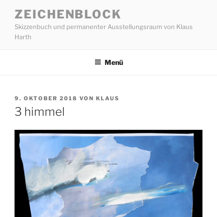
Zum
ZEICHENBLOCK
Inhalt
Skizzenbuch und permanenter Ausstellungsraum von Klaus
springen
Harth
Menü
VERÖFFENTLICHT
9. OKTOBER 2018
VON
KLAUS
AM
3 himmel