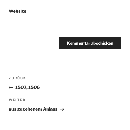
Website
Beitragsnavigation
ZURÜCK
Vorheriger
Beitrag
1507, 1506
WEITER
Nächster
Beitrag
aus gegebenem Anlass