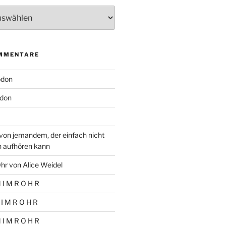
MMENTARE
odon
don
von jemandem, der einfach nicht
n aufhören kann
hr von Alice Weidel
 I M R O H R
 I M R O H R
 I M R O H R