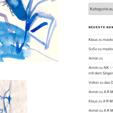
Themen
NEUESTE KO
Klaus
zu
mast
SoSo
zu
masto
Armin
zu
Armin
zu
NK – 
mit dem Singe
Volker
zu
das O
Armin
zu
A R M
Klaus
zu
A R M
Armin
zu
A R M