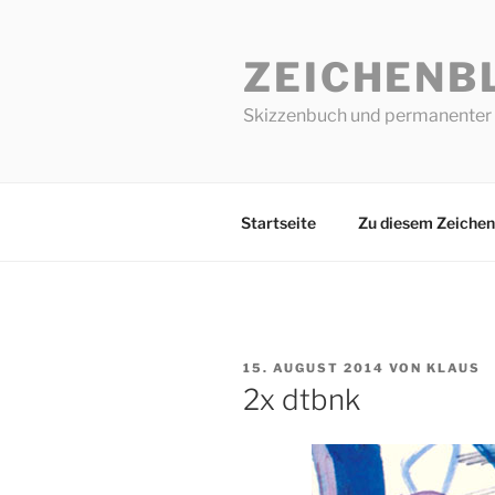
Zum
Inhalt
ZEICHENB
springen
Skizzenbuch und permanenter 
Startseite
Zu diesem Zeichen
VERÖFFENTLICHT
15. AUGUST 2014
VON
KLAUS
AM
2x dtbnk