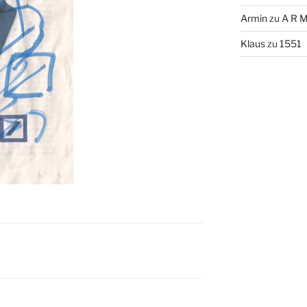
Armin
zu
A R M
Klaus
zu
1551