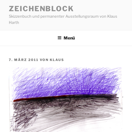
Zum
ZEICHENBLOCK
Inhalt
Skizzenbuch und permanenter Ausstellungsraum von Klaus
springen
Harth
Menü
VERÖFFENTLICHT
7. MÄRZ 2011
VON
KLAUS
AM