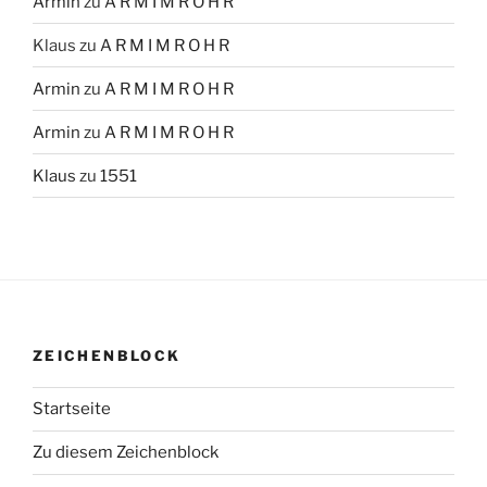
Armin
zu
A R M I M R O H R
Klaus
zu
A R M I M R O H R
Armin
zu
A R M I M R O H R
Armin
zu
A R M I M R O H R
Klaus
zu
1551
ZEICHENBLOCK
Startseite
Zu diesem Zeichenblock