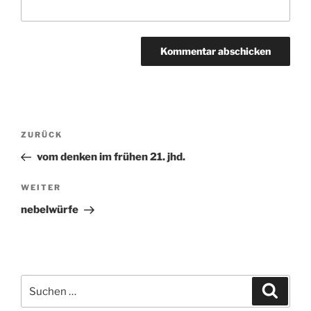
Beitragsnavigation
ZURÜCK
Vorheriger
Beitrag
vom denken im frühen 21. jhd.
WEITER
Nächster
Beitrag
nebelwürfe
Suchen
Suche
nach: