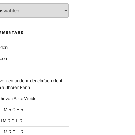
MMENTARE
odon
don
von jemandem, der einfach nicht
n aufhören kann
hr von Alice Weidel
 I M R O H R
 I M R O H R
 I M R O H R