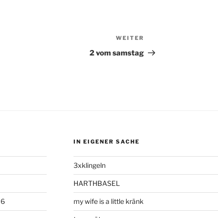
WEITER
Nächster
Beitrag
2 vom samstag
IN EIGENER SACHE
3xklingeln
HARTHBASEL
06
my wife is a little kränk