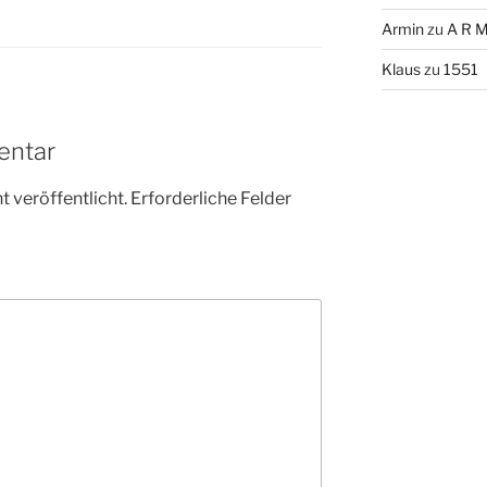
Armin
zu
A R M
Klaus
zu
1551
entar
 veröffentlicht.
Erforderliche Felder