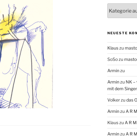
Themen
NEUESTE KO
Klaus
zu
mast
SoSo
zu
masto
Armin
zu
Armin
zu
NK – 
mit dem Singe
Volker
zu
das O
Armin
zu
A R M
Klaus
zu
A R M
Armin
zu
A R M