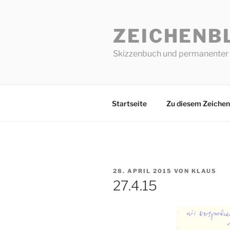
Zum
Inhalt
ZEICHENB
springen
Skizzenbuch und permanenter 
Startseite
Zu diesem Zeichen
VERÖFFENTLICHT
28. APRIL 2015
VON
KLAUS
AM
27.4.15