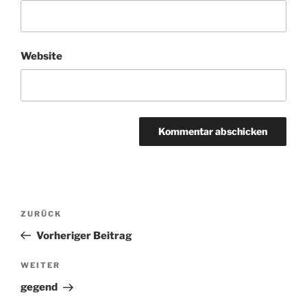
Website
Beitragsnavigation
ZURÜCK
Vorheriger
Beitrag
Vorheriger Beitrag
WEITER
Nächster
Beitrag
gegend