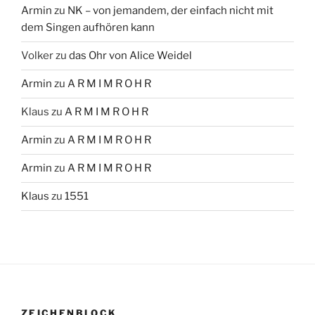
Armin
zu
NK – von jemandem, der einfach nicht mit
dem Singen aufhören kann
Volker
zu
das Ohr von Alice Weidel
Armin
zu
A R M I M R O H R
Klaus
zu
A R M I M R O H R
Armin
zu
A R M I M R O H R
Armin
zu
A R M I M R O H R
Klaus
zu
1551
ZEICHENBLOCK