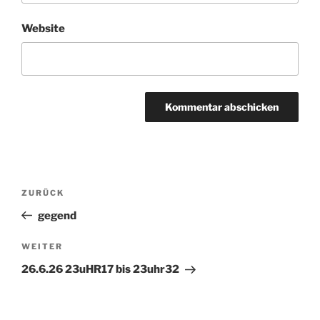
Website
Beitragsnavigation
ZURÜCK
Vorheriger
Beitrag
gegend
WEITER
Nächster
Beitrag
26.6.26 23uHR17 bis 23uhr32