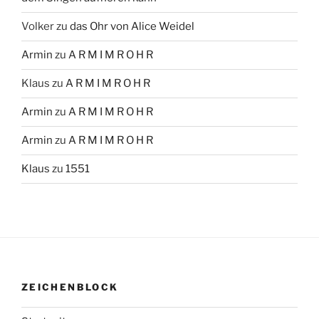
Volker
zu
das Ohr von Alice Weidel
Armin
zu
A R M I M R O H R
Klaus
zu
A R M I M R O H R
Armin
zu
A R M I M R O H R
Armin
zu
A R M I M R O H R
Klaus
zu
1551
ZEICHENBLOCK