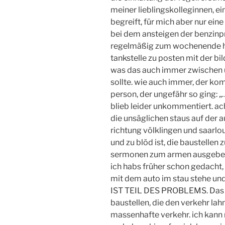
meiner lieblingskolleginnen, ein
begreift, für mich aber nur eine
bei dem ansteigen der benzinpr
regelmäßig zum wochenende hin
tankstelle zu posten mit der bi
was das auch immer zwischen u
sollte. wie auch immer, der ko
person, der ungefähr so ging: 
blieb leider unkommentiert. ach
die unsäglichen staus auf der
richtung völklingen und saarlou
und zu blöd ist, die baustelle
sermonen zum armen ausgebeu
ich habs früher schon gedacht,
mit dem auto im stau stehe u
IST TEIL DES PROBLEMS. Das P
baustellen, die den verkehr la
massenhafte verkehr. ich kann 