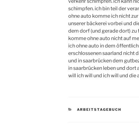
verkehr schimpfen. ich kann ni
schimpfen. ich bin teil der ver
ohne auto komme ich nicht zur 
unserer bäckerei vorbei und d
dem dorf (und gerade dort) zu f
komme ohne auto nicht auf mein
ich ohne auto in dem öffentlic
erschlossenen saarland nicht 
und in saarbrücken dem gutbez
in saarbrücken leben und dort ar
will ich will und ich will und die
KATEGORIEN
ARBEITSTAGEBUCH