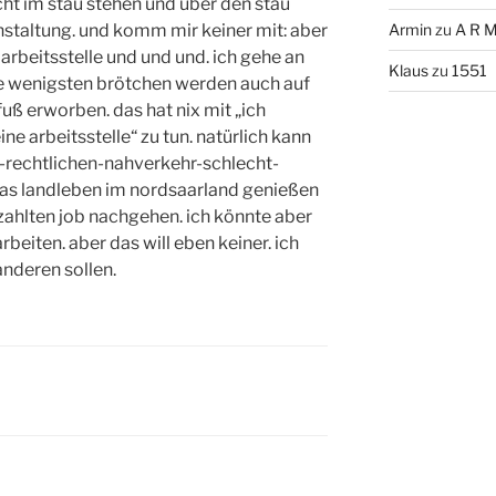
cht im stau stehen und über den stau
anstaltung. und komm mir keiner mit: aber
Armin
zu
A R M
arbeitsstelle und und und. ich gehe an
Klaus
zu
1551
ie wenigsten brötchen werden auch auf
uß erworben. das hat nix mit „ich
e arbeitsstelle“ zu tun. natürlich kann
h-rechtlichen-nahverkehr-schlecht-
das landleben im nordsaarland genießen
ahlten job nachgehen. ich könnte aber
beiten. aber das will eben keiner. ich
 anderen sollen.