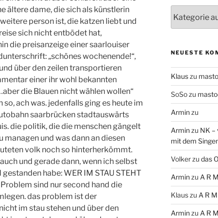
e ältere dame, die sich als künstlerin
Themen
 weitere person ist, die katzen liebt und
eise sich nicht entbödet hat,
 die preisanzeige einer saarlouiser
NEUESTE KO
ldunterschrift: „schönes wochenende!“,
nd über den zeilen transportieren
Klaus
zu
mast
mmentar einer ihr wohl bekannten
„…aber die Blauen nicht wählen wollen“
SoSo
zu
masto
 so, ach was. jedenfalls ging es heute im
Armin
zu
 autobahn saarbrücken stadtauswärts
is. die politik, die die menschen gängelt
Armin
zu
NK – 
n zu managen und was dann an diesen
mit dem Singe
teten volk noch so hinterherkömmt.
Volker
zu
das O
 auch und gerade dann, wenn ich selbst
nd gestanden habe: WER IM STAU STEHT
Armin
zu
A R M
roblem sind nur second hand die
Klaus
zu
A R M
hmlegen. das problem ist der
nicht im stau stehen und über den
Armin
zu
A R M