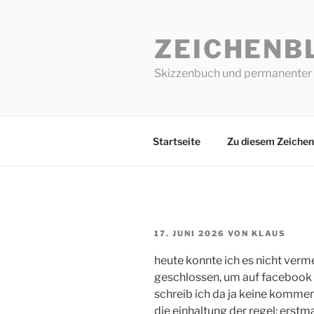
Zum
Inhalt
ZEICHENB
springen
Skizzenbuch und permanenter 
Startseite
Zu diesem Zeichen
VERÖFFENTLICHT
17. JUNI 2026
VON
KLAUS
AM
heute konnte ich es nicht verm
geschlossen, um auf facebook
schreib ich da ja keine komm
die einhaltung der regel: erstm