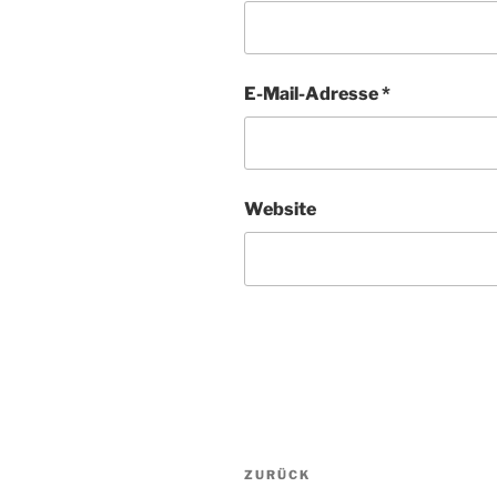
E-Mail-Adresse
*
Website
Beitragsnavigation
ZURÜCK
Vorheriger