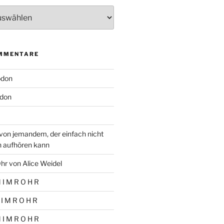
MMENTARE
odon
don
von jemandem, der einfach nicht
n aufhören kann
hr von Alice Weidel
 I M R O H R
 I M R O H R
 I M R O H R