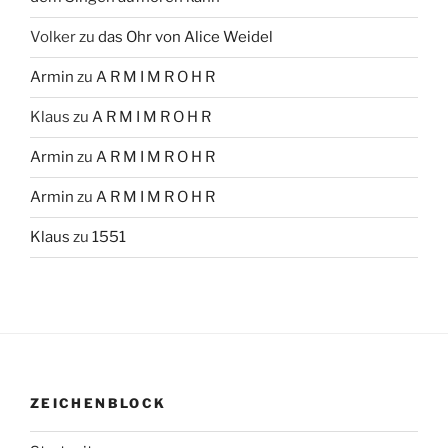
Volker
zu
das Ohr von Alice Weidel
Armin
zu
A R M I M R O H R
Klaus
zu
A R M I M R O H R
Armin
zu
A R M I M R O H R
Armin
zu
A R M I M R O H R
Klaus
zu
1551
ZEICHENBLOCK