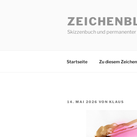
Zum
Inhalt
ZEICHENB
springen
Skizzenbuch und permanenter 
Startseite
Zu diesem Zeichen
VERÖFFENTLICHT
14. MAI 2026
VON
KLAUS
AM