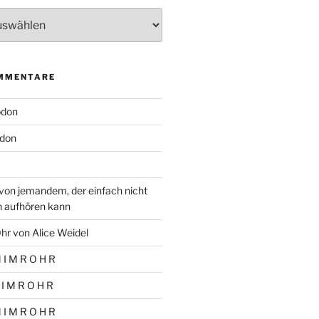
MMENTARE
odon
don
von jemandem, der einfach nicht
n aufhören kann
hr von Alice Weidel
 I M R O H R
 I M R O H R
 I M R O H R