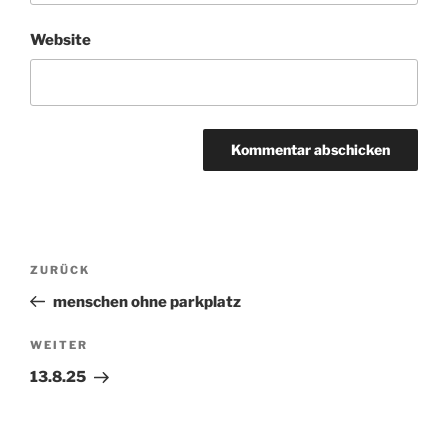
Website
Beitragsnavigation
ZURÜCK
Vorheriger
Beitrag
menschen ohne parkplatz
WEITER
Nächster
Beitrag
13.8.25