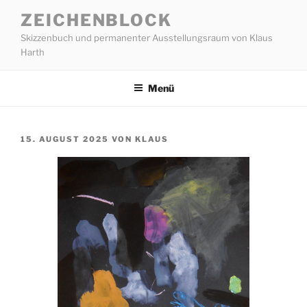
Zum
ZEICHENBLOCK
Inhalt
Skizzenbuch und permanenter Ausstellungsraum von Klaus
springen
Harth
Menü
VERÖFFENTLICHT
15. AUGUST 2025
VON
KLAUS
AM