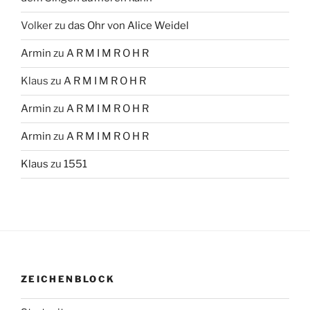
Volker
zu
das Ohr von Alice Weidel
Armin
zu
A R M I M R O H R
Klaus
zu
A R M I M R O H R
Armin
zu
A R M I M R O H R
Armin
zu
A R M I M R O H R
Klaus
zu
1551
ZEICHENBLOCK