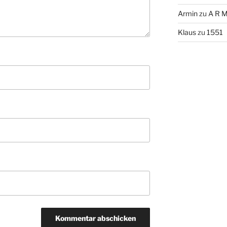
Armin
zu
A R M
Klaus
zu
1551