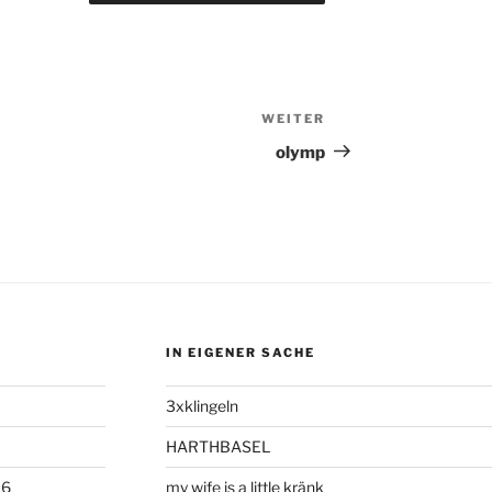
WEITER
Nächster
Beitrag
olymp
IN EIGENER SACHE
3xklingeln
HARTHBASEL
06
my wife is a little kränk