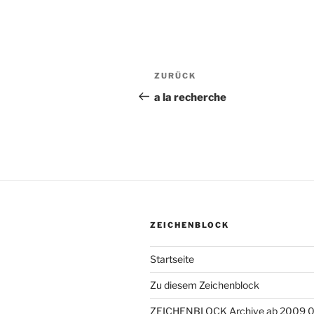
Beitragsnavigation
ZURÜCK
Vorheriger
Beitrag
a la recherche
ZEICHENBLOCK
Startseite
Zu diesem Zeichenblock
ZEICHENBLOCK Archive ab 2009 