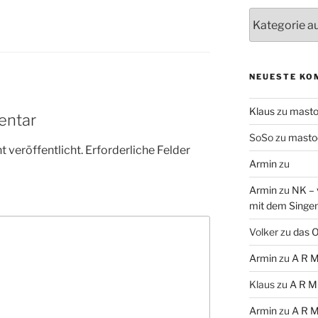
Themen
NEUESTE KO
Klaus
zu
mast
entar
SoSo
zu
masto
 veröffentlicht.
Erforderliche Felder
Armin
zu
Armin
zu
NK – 
mit dem Singe
Volker
zu
das O
Armin
zu
A R M
Klaus
zu
A R M
Armin
zu
A R M