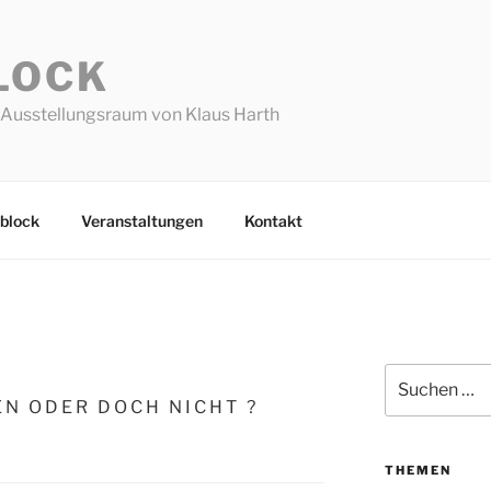
LOCK
Ausstellungsraum von Klaus Harth
block
Veranstaltungen
Kontakt
Suchen
nach:
E N O D E R D O C H N I C H T ?
THEMEN