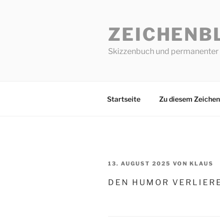
Zum
Inhalt
ZEICHENB
springen
Skizzenbuch und permanenter 
Startseite
Zu diesem Zeichen
VERÖFFENTLICHT
13. AUGUST 2025
VON
KLAUS
AM
D E N H U M O R V E R L I E R 