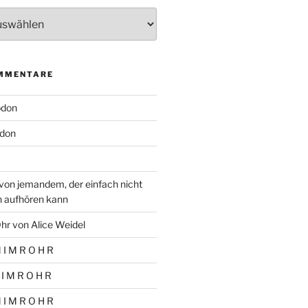
MMENTARE
odon
don
von jemandem, der einfach nicht
n aufhören kann
hr von Alice Weidel
 I M R O H R
 I M R O H R
 I M R O H R