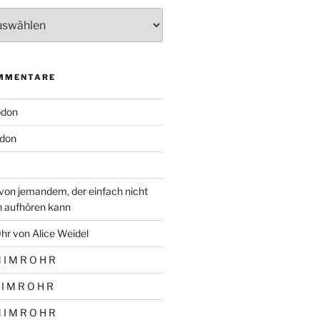
MMENTARE
odon
don
von jemandem, der einfach nicht
n aufhören kann
hr von Alice Weidel
 I M R O H R
 I M R O H R
 I M R O H R