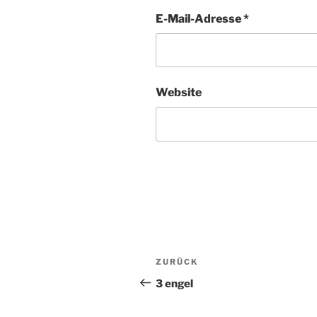
E-Mail-Adresse
*
Website
Beitragsnavigation
ZURÜCK
Vorheriger
Beitrag
3 engel