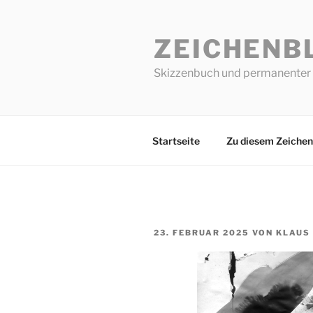
Zum
Inhalt
ZEICHENB
springen
Skizzenbuch und permanenter 
Startseite
Zu diesem Zeichen
VERÖFFENTLICHT
23. FEBRUAR 2025
VON
KLAUS
AM