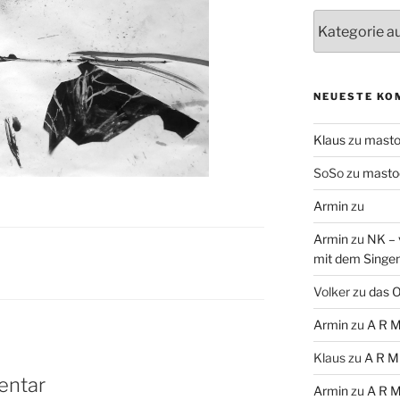
Themen
NEUESTE KO
Klaus
zu
mast
SoSo
zu
masto
Armin
zu
Armin
zu
NK – 
mit dem Singe
Volker
zu
das O
Armin
zu
A R M
Klaus
zu
A R M
entar
Armin
zu
A R M