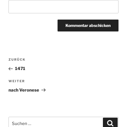
Beitragsnavigation
ZURÜCK
Vorheriger
Beitrag
1471
WEITER
Nächster
Beitrag
nach Veronese
Suchen
Suche