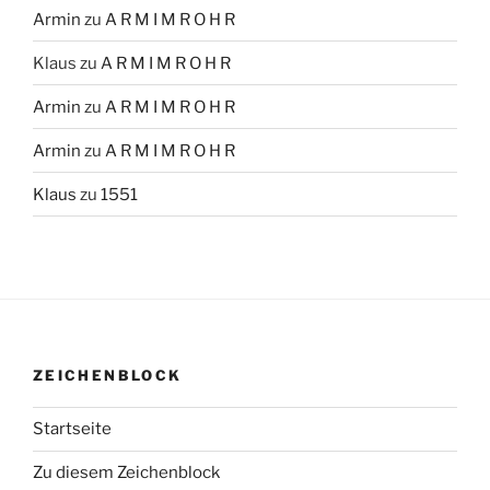
Armin
zu
A R M I M R O H R
Klaus
zu
A R M I M R O H R
Armin
zu
A R M I M R O H R
Armin
zu
A R M I M R O H R
Klaus
zu
1551
ZEICHENBLOCK
Startseite
Zu diesem Zeichenblock