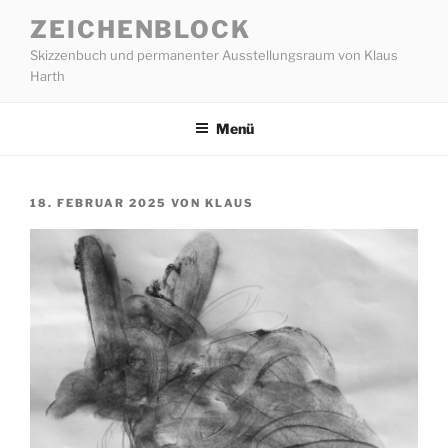
Zum
ZEICHENBLOCK
Inhalt
Skizzenbuch und permanenter Ausstellungsraum von Klaus
springen
Harth
Menü
VERÖFFENTLICHT
18. FEBRUAR 2025
VON
KLAUS
AM