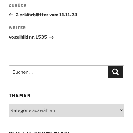
Beitragsnavigation
ZURÜCK
Vorheriger
Beitrag
2 erklärblätter vom 11.11.24
WEITER
Nächster
Beitrag
vogelbild nr. 1535
Suchen
Suche
nach:
THEMEN
Themen