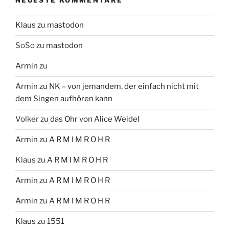
NEUESTE KOMMENTARE
Klaus
zu
mastodon
SoSo
zu
mastodon
Armin
zu
Armin
zu
NK – von jemandem, der einfach nicht mit
dem Singen aufhören kann
Volker
zu
das Ohr von Alice Weidel
Armin
zu
A R M I M R O H R
Klaus
zu
A R M I M R O H R
Armin
zu
A R M I M R O H R
Armin
zu
A R M I M R O H R
Klaus
zu
1551