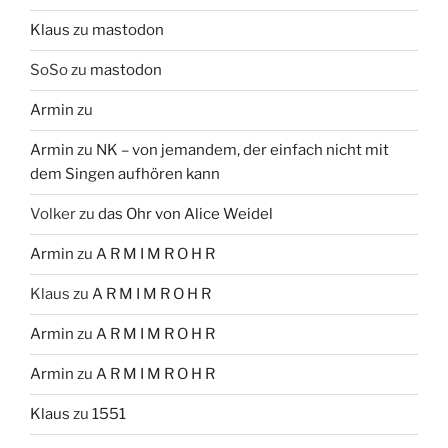
Klaus
zu
mastodon
SoSo
zu
mastodon
Armin
zu
Armin
zu
NK – von jemandem, der einfach nicht mit
dem Singen aufhören kann
Volker
zu
das Ohr von Alice Weidel
Armin
zu
A R M I M R O H R
Klaus
zu
A R M I M R O H R
Armin
zu
A R M I M R O H R
Armin
zu
A R M I M R O H R
Klaus
zu
1551