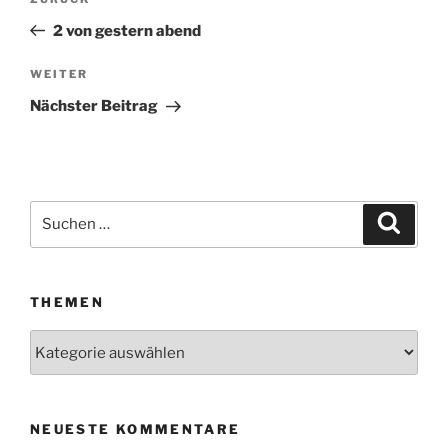
Vorheriger
Beitrag
2 von gestern abend
WEITER
Nächster
Beitrag
Nächster Beitrag
Suchen
Suche
nach:
THEMEN
Themen
NEUESTE KOMMENTARE