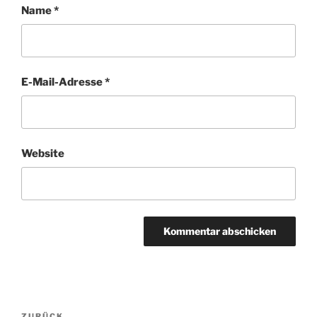
Name
*
E-Mail-Adresse
*
Website
Beitragsnavigation
ZURÜCK