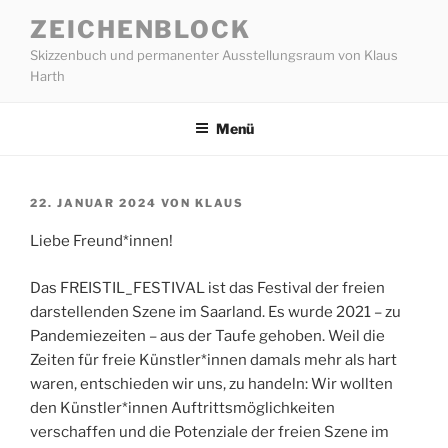
Zum
ZEICHENBLOCK
Inhalt
Skizzenbuch und permanenter Ausstellungsraum von Klaus
springen
Harth
Menü
VERÖFFENTLICHT
22. JANUAR 2024
VON
KLAUS
AM
Liebe Freund*innen!
Das FREISTIL_FESTIVAL ist das Festival der freien
darstellenden Szene im Saarland. Es wurde 2021 – zu
Pandemiezeiten – aus der Taufe gehoben. Weil die
Zeiten für freie Künstler*innen damals mehr als hart
waren, entschieden wir uns, zu handeln: Wir wollten
den Künstler*innen Auftrittsmöglichkeiten
verschaffen und die Potenziale der freien Szene im