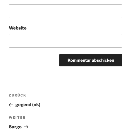
Website
Beitragsnavigation
ZURÜCK
Vorheriger
Beitrag
gegend (nk)
WEITER
Nächster
Beitrag
8argo