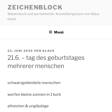
Zum
ZEICHENBLOCK
Inhalt
Skizzenbuch und permanenter Ausstellungsraum von Klaus
springen
Harth
Menü
VERÖFFENTLICHT
23. JUNI 2020
VON
KLAUS
AM
21.6. – tag des geburtstages
mehrerer menschen
schwarzgekleidete menschen
werfen kleine sonnen in 1 korb
atheisten & ungläubige