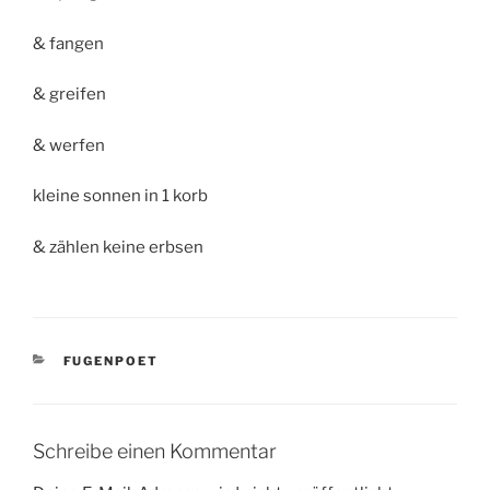
& fangen
& greifen
& werfen
kleine sonnen in 1 korb
& zählen keine erbsen
KATEGORIEN
FUGENPOET
Schreibe einen Kommentar