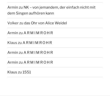
Armin
zu
NK – von jemandem, der einfach nicht mit
dem Singen aufhören kann
Volker
zu
das Ohr von Alice Weidel
Armin
zu
A R M I M R O H R
Klaus
zu
A R M I M R O H R
Armin
zu
A R M I M R O H R
Armin
zu
A R M I M R O H R
Klaus
zu
1551