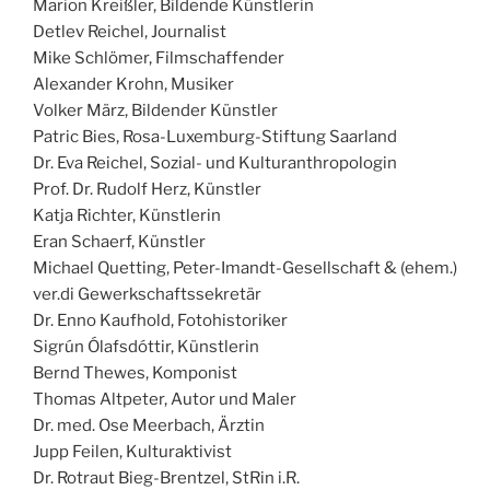
Marion Kreißler, Bildende Künstlerin
Detlev Reichel, Journalist
Mike Schlömer, Filmschaffender
Alexander Krohn, Musiker
Volker März, Bildender Künstler
Patric Bies, Rosa-Luxemburg-Stiftung Saarland
Dr. Eva Reichel, Sozial- und Kulturanthropologin
Prof. Dr. Rudolf Herz, Künstler
Katja Richter, Künstlerin
Eran Schaerf, Künstler
Michael Quetting, Peter-Imandt-Gesellschaft & (ehem.)
ver.di Gewerks
ch
aftssekretär
Dr. Enno Kaufhold, Fotohistoriker
Sigrún Ólafsdóttir, Künstlerin
Bernd Thewes, Komponist
Thomas Altpeter, Autor und Maler
Dr. med. Ose Meerbach, Ärztin
Jupp Feilen, Kulturaktivist
Dr. Rotraut Bieg-Brentzel, StRin i.R.