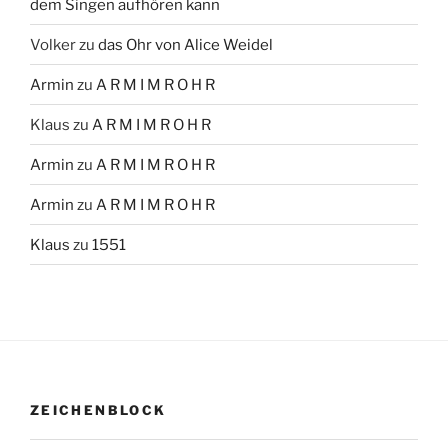
dem Singen aufhören kann
Volker
zu
das Ohr von Alice Weidel
Armin
zu
A R M I M R O H R
Klaus
zu
A R M I M R O H R
Armin
zu
A R M I M R O H R
Armin
zu
A R M I M R O H R
Klaus
zu
1551
ZEICHENBLOCK