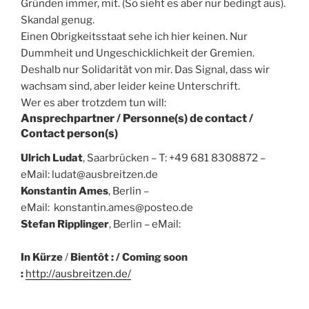
Gründen immer, mit. (So sieht es aber nur bedingt aus).
Skandal genug.
Einen Obrigkeitsstaat sehe ich hier keinen. Nur
Dummheit und Ungeschicklichkeit der Gremien.
Deshalb nur Solidarität von mir. Das Signal, dass wir
wachsam sind, aber leider keine Unterschrift.
Wer es aber trotzdem tun will:
Ansprechpartner / Personne(s) de contact /
Contact person(s)
Ulrich Ludat
, Saarbrücken – T: +49 681 8308872 –
eMail: ludat@ausbreitzen.de
Konstantin Ames
, Berlin –
eMail:
konstantin.ames@posteo.de
Stefan Ripplinger
, Berlin – eMail:
In Kürze
/
Bientôt : / Coming soon
:
http://ausbreitzen.de/