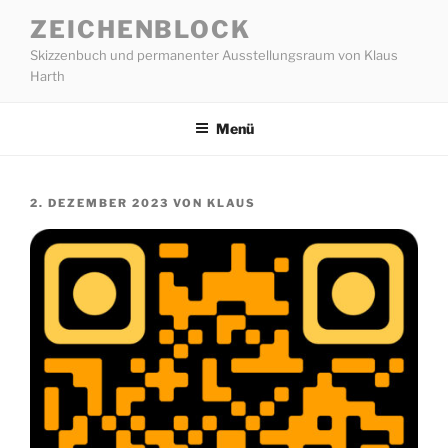
Zum
ZEICHENBLOCK
Inhalt
Skizzenbuch und permanenter Ausstellungsraum von Klaus
springen
Harth
Menü
VERÖFFENTLICHT
2. DEZEMBER 2023
VON
KLAUS
AM