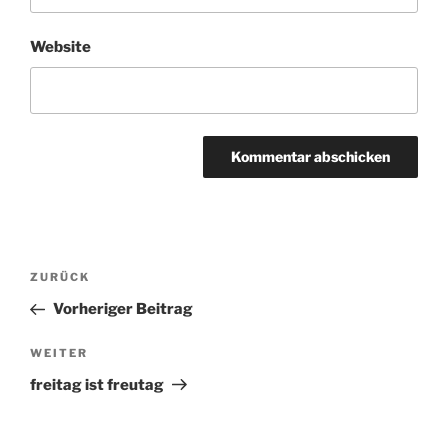
Website
Beitragsnavigation
ZURÜCK
Vorheriger
Beitrag
Vorheriger Beitrag
WEITER
Nächster
Beitrag
freitag ist freutag