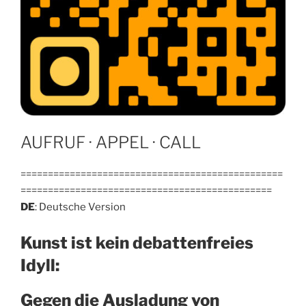
AUFRUF · APPEL · CALL
================================================
==============================================
DE
: Deutsche Version
Kunst ist kein debattenfreies
Idyll:
Gegen die Ausladung von