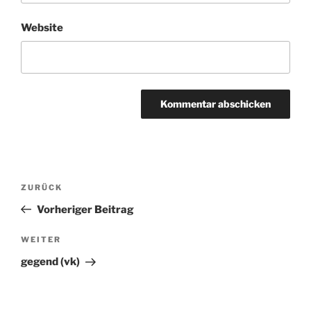
Website
Beitragsnavigation
ZURÜCK
Vorheriger
Beitrag
Vorheriger Beitrag
WEITER
Nächster
Beitrag
gegend (vk)