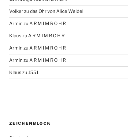
Volker
zu
das Ohr von Alice Weidel
Armin
zu
A R M I M R O H R
Klaus
zu
A R M I M R O H R
Armin
zu
A R M I M R O H R
Armin
zu
A R M I M R O H R
Klaus
zu
1551
ZEICHENBLOCK