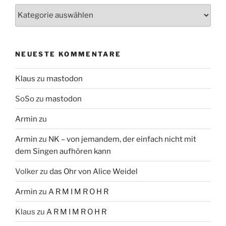
Themen
NEUESTE KOMMENTARE
Klaus
zu
mastodon
SoSo
zu
mastodon
Armin
zu
Armin
zu
NK – von jemandem, der einfach nicht mit
dem Singen aufhören kann
Volker
zu
das Ohr von Alice Weidel
Armin
zu
A R M I M R O H R
Klaus
zu
A R M I M R O H R