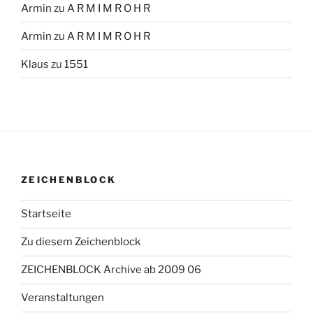
Armin
zu
A R M I M R O H R
Armin
zu
A R M I M R O H R
Klaus
zu
1551
ZEICHENBLOCK
Startseite
Zu diesem Zeichenblock
ZEICHENBLOCK Archive ab 2009 06
Veranstaltungen