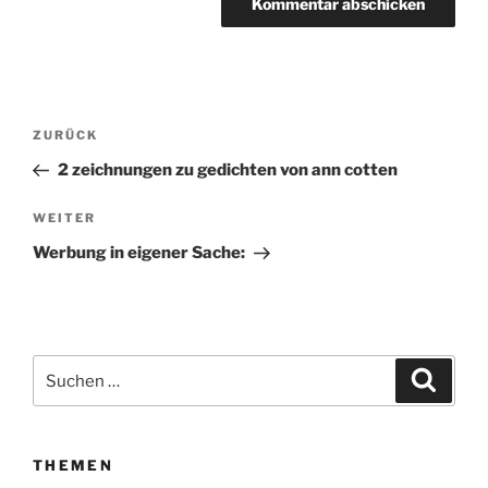
Beitragsnavigation
ZURÜCK
Vorheriger
Beitrag
2 zeichnungen zu gedichten von ann cotten
WEITER
Nächster
Beitrag
Werbung in eigener Sache:
Suchen
Suche
nach:
THEMEN