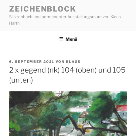
Zum
ZEICHENBLOCK
Inhalt
Skizzenbuch und permanenter Ausstellungsraum von Klaus
springen
Harth
Menü
VERÖFFENTLICHT
6. SEPTEMBER 2021
VON
KLAUS
AM
2 x gegend (nk) 104 (oben) und 105
(unten)