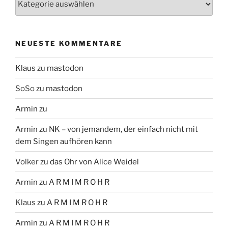
NEUESTE KOMMENTARE
Klaus
zu
mastodon
SoSo
zu
mastodon
Armin
zu
Armin
zu
NK – von jemandem, der einfach nicht mit
dem Singen aufhören kann
Volker
zu
das Ohr von Alice Weidel
Armin
zu
A R M I M R O H R
Klaus
zu
A R M I M R O H R
Armin
zu
A R M I M R O H R