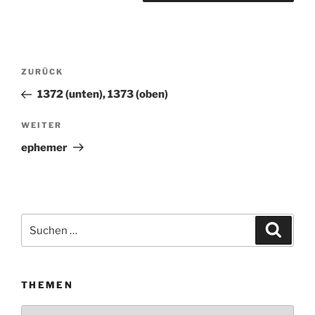
Beitragsnavigation
ZURÜCK
Vorheriger
Beitrag
1372 (unten), 1373 (oben)
WEITER
Nächster
Beitrag
ephemer
Suchen
Suche
nach:
THEMEN
Themen