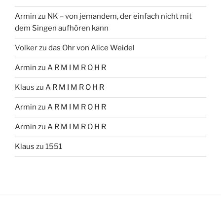
Armin
zu
NK – von jemandem, der einfach nicht mit
dem Singen aufhören kann
Volker
zu
das Ohr von Alice Weidel
Armin
zu
A R M I M R O H R
Klaus
zu
A R M I M R O H R
Armin
zu
A R M I M R O H R
Armin
zu
A R M I M R O H R
Klaus
zu
1551