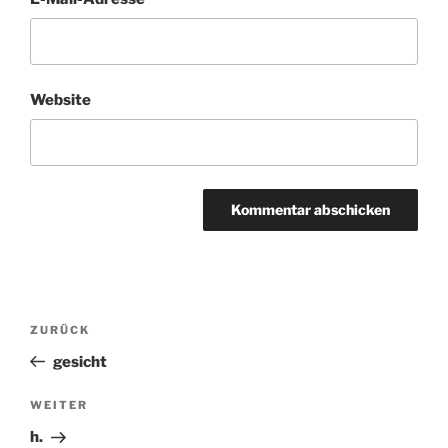
Website
Beitragsnavigation
ZURÜCK
Vorheriger
Beitrag
gesicht
WEITER
Nächster
Beitrag
h.