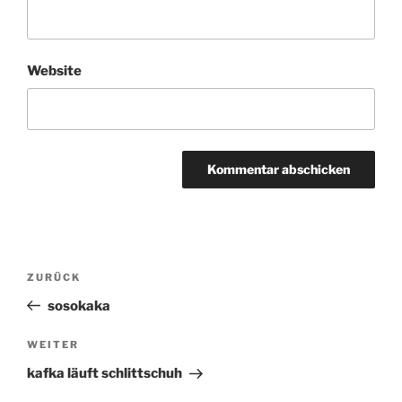
Website
Beitragsnavigation
ZURÜCK
Vorheriger
Beitrag
sosokaka
WEITER
Nächster
Beitrag
kafka läuft schlittschuh