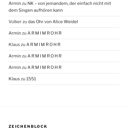
Armin
zu
NK – von jemandem, der einfach nicht mit
dem Singen aufhören kann
Volker
zu
das Ohr von Alice Weidel
Armin
zu
A R M I M R O H R
Klaus
zu
A R M I M R O H R
Armin
zu
A R M I M R O H R
Armin
zu
A R M I M R O H R
Klaus
zu
1551
ZEICHENBLOCK