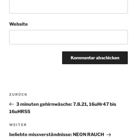
Website
Beitragsnavigation
ZURÜCK
Vorheriger
Beitrag
3 minuten gehirnwäsche: 7.8.21, 16uHr47 bis
16uHR55
WEITER
Nächster
Beitrag
beliebte missverständnisse: NEON RAUCH