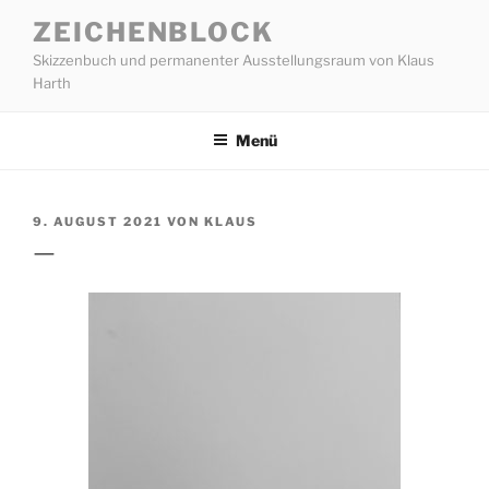
Zum
ZEICHENBLOCK
Inhalt
Skizzenbuch und permanenter Ausstellungsraum von Klaus
springen
Harth
Menü
VERÖFFENTLICHT
9. AUGUST 2021
VON
KLAUS
AM
—