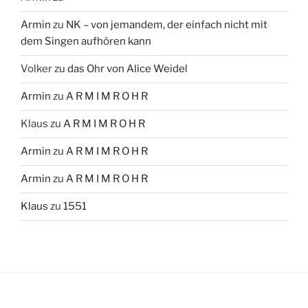
Armin
zu
NK – von jemandem, der einfach nicht mit
dem Singen aufhören kann
Volker
zu
das Ohr von Alice Weidel
Armin
zu
A R M I M R O H R
Klaus
zu
A R M I M R O H R
Armin
zu
A R M I M R O H R
Armin
zu
A R M I M R O H R
Klaus
zu
1551